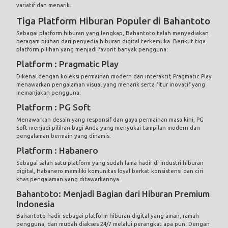
variatif dan menarik.
Tiga Platform Hiburan Populer di Bahantoto
Sebagai platform hiburan yang lengkap, Bahantoto telah menyediakan
beragam pilihan dari penyedia hiburan digital terkemuka. Berikut tiga
platform pilihan yang menjadi favorit banyak pengguna:
Platform : Pragmatic Play
Dikenal dengan koleksi permainan modern dan interaktif, Pragmatic Play
menawarkan pengalaman visual yang menarik serta fitur inovatif yang
memanjakan pengguna.
Platform : PG Soft
Menawarkan desain yang responsif dan gaya permainan masa kini, PG
Soft menjadi pilihan bagi Anda yang menyukai tampilan modern dan
pengalaman bermain yang dinamis.
Platform : Habanero
Sebagai salah satu platform yang sudah lama hadir di industri hiburan
digital, Habanero memiliki komunitas loyal berkat konsistensi dan ciri
khas pengalaman yang ditawarkannya.
Bahantoto: Menjadi Bagian dari Hiburan Premium
Indonesia
Bahantoto hadir sebagai platform hiburan digital yang aman, ramah
pengguna, dan mudah diakses 24/7 melalui perangkat apa pun. Dengan