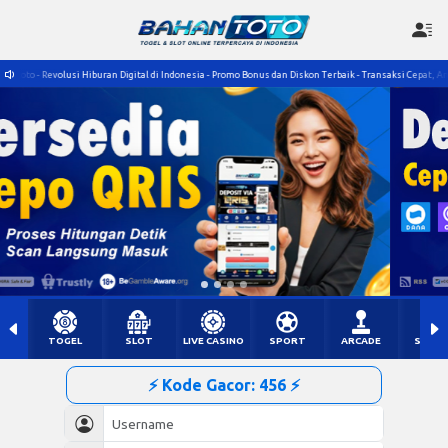
olusi Hiburan Digital di Indonesia - Promo Bonus dan Diskon Terbaik - Transaksi Cepat, Aman, dan Sia
TOGEL
SLOT
LIVE CASINO
SPORT
ARCADE
SABU
⚡ Kode Gacor: 456 ⚡