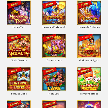
Honey Trap
Heavenly Fortunes 2
Heavenly Fortunes
God of Wealth
Ganesha Luck
Goddess of Egypt
Fortune Lions
Fiery Lava
Farm of Fortune