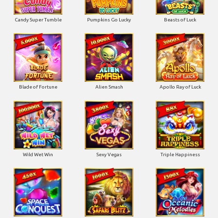
Candy Super Tumble
Pumpkins Go Lucky
Beasts of Luck
Blade of Fortune
Alien Smash
Apollo Ray of Luck
Wild Wet Win
Sexy Vegas
Triple Happiness