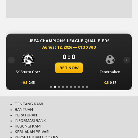
UEFA CHAMPIONS LEAGUE QUALIFIERS
August 12, 2026 — 01:30 WIB
0 : 0
Previous
Next
BET NOW
SK Sturm Graz
Fenerbahce
-0.5
0.95
0.5
0.87
TENTANG KAMI
BANTUAN
PERATURAN
INFORMASI BANK
HUBUNGI KAMI
KEBIJAKAN PRIVASI
PERSETUJUAN COOKIES