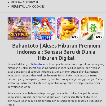
KEBIJAKAN PRIVASI
PERSETUJUAN COOKIES
Bahantoto | Akses Hiburan Premium
Indonesia : Sensasi Baru di Dunia
Hiburan Digital
Selamat datang di
Bahantoto
, sebuah platform hiburan digital premium yang
dirancang untuk memberikan pengalaman interaktif, modern, dan nyaman
bagi pengguna di seluruh Indonesia. Dengan mengutamakan keamanan,
kemudahan akses, dan kualitas layanan, Bahantoto hadir sebagai ruang
hiburan yang transparan, inovatif, dan terpercaya bagi penggunanya. Daftar
sekarang untuk menikmati berbagai fitur yang telah disempurnakan demi
kenyamanan Anda.
Kami memahami bahwa setiap pengguna membutuhkan tempat hiburan
yang aman, praktis, dan mudah digunakan. Karena itu, Bahantoto terus
berinovasi agar dapat memberikan pengalaman terbaik di setiap kunjungan
Anda.