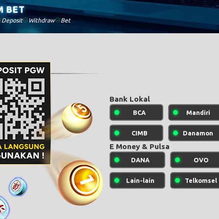
M BET
Deposit
Withdraw
Bet
mpunk Bingo
Odin Bingo
Maple Bin
Bank Lokal
BCA
Mandiri
CIMB
Danamon
E Money & Pulsa
DANA
OVO
Lain-lain
Telkomsel
 Hunt Bingo
Cave Bingo
Caribbean B