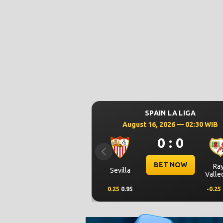
Mines
SPAIN LA LIGA
August 16, 2026 — 02:30 WIB
0 : 0
Previous
BET NOW
Ra
Sevilla
Valle
0.25
0.95
-0.25
Dragon Tower