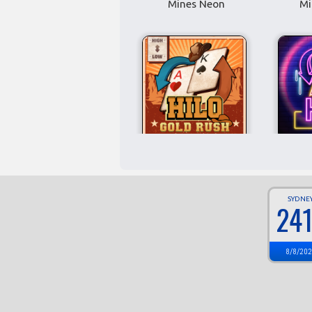
Mines Neon
Mi
Hilo Gold Rush
SYDNE
24
8/8/20
Limbo Classic