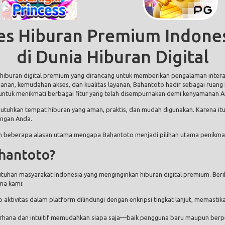
es Hiburan Premium Indonesi
di Dunia Hiburan Digital
 hiburan digital premium yang dirancang untuk memberikan pengalaman intera
an, kemudahan akses, dan kualitas layanan, Bahantoto hadir sebagai ruang hi
untuk menikmati berbagai fitur yang telah disempurnakan demi kenyamanan A
kan tempat hiburan yang aman, praktis, dan mudah digunakan. Karena itu,
ungan Anda.
an beberapa alasan utama mengapa Bahantoto menjadi pilihan utama penikmat
hantoto?
uhan masyarakat Indonesia yang menginginkan hiburan digital premium. Ber
ma kami:
 aktivitas dalam platform dilindungi dengan enkripsi tingkat lanjut, memasti
rhana dan intuitif memudahkan siapa saja—baik pengguna baru maupun berp