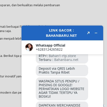
sparan, dan berkualitas melalui pembaruan
i berbagai fitur hiburan digital yang
ana saja.
ran menjadi lebih variatif dan menarik.
. Berikut tiga platform pilihan yang menjadi
itur inovatif yang memanjakan pengguna.
an modern dan pengalaman bermain yang