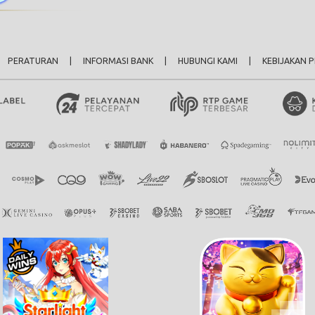
PERATURAN
|
INFORMASI BANK
|
HUBUNGI KAMI
|
KEBIJAKAN P