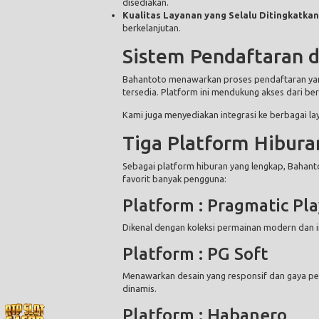
disediakan.
Kualitas Layanan yang Selalu Ditingkatkan
berkelanjutan.
Sistem Pendaftaran d
Bahantoto menawarkan proses pendaftaran yang
tersedia. Platform ini mendukung akses dari be
Kami juga menyediakan integrasi ke berbagai la
Tiga Platform Hibura
Sebagai platform hiburan yang lengkap, Bahanto
favorit banyak pengguna:
Platform : Pragmatic Pl
Dikenal dengan koleksi permainan modern dan i
Platform : PG Soft
Menawarkan desain yang responsif dan gaya pe
dinamis.
Platform : Habanero