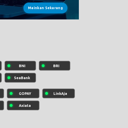
Mainkan Sekarang
go
Magic Bingo
BNI
BRI
SeaBank
GOPAY
LinkAja
Axiata
ingo
Bonus Bingo