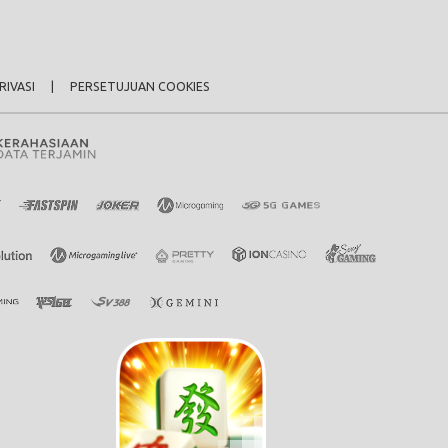
RIVASI
|
PERSETUJUAN COOKIES