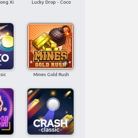
Gong Xi
Lucky Drop - Coco
sic
Mines Gold Rush