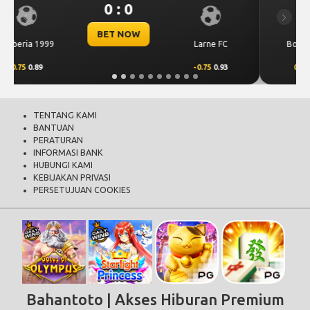
0 : 0
Previous
Next
BET NOW
C
Bodo Glimt
Union Saint-Gilloise
93
0.75
0.77
-0.75
-0.95
TENTANG KAMI
BANTUAN
PERATURAN
INFORMASI BANK
HUBUNGI KAMI
KEBIJAKAN PRIVASI
PERSETUJUAN COOKIES
Bahantoto | Akses Hiburan Premium