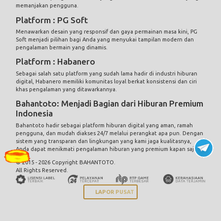
memanjakan pengguna.
Platform : PG Soft
Menawarkan desain yang responsif dan gaya permainan masa kini, PG
Soft menjadi pilihan bagi Anda yang menyukai tampilan modern dan
pengalaman bermain yang dinamis.
Platform : Habanero
Sebagai salah satu platform yang sudah lama hadir di industri hiburan
digital, Habanero memiliki komunitas loyal berkat konsistensi dan ciri
khas pengalaman yang ditawarkannya.
Bahantoto: Menjadi Bagian dari Hiburan Premium
Indonesia
Bahantoto hadir sebagai platform hiburan digital yang aman, ramah
pengguna, dan mudah diakses 24/7 melalui perangkat apa pun. Dengan
sistem yang transparan dan lingkungan yang kami jaga kualitasnya,
Anda dapat menikmati pengalaman hiburan yang premium kapan saja.
© 2015 - 2026 Copyright BAHANTOTO.
All Rights Reserved.
LAPOR PUSAT