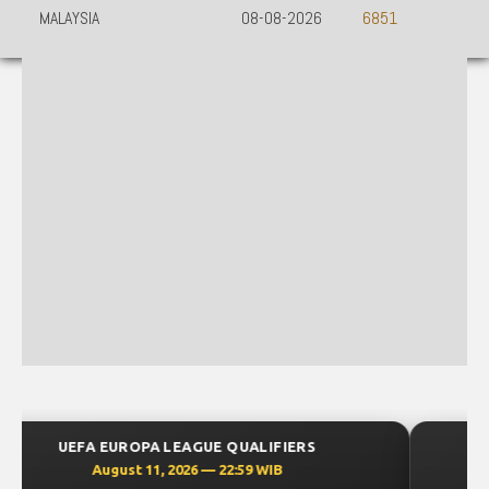
MALAYSIA
08-08-2026
6851
UEFA CHAMPIONS LEAGUE QUALIFIERS
August 11, 2026 — 22:59 WIB