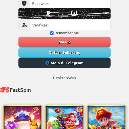
Remember Me
Masuk
Daftar Sekarang
Main di Telegram
Desktop
Wap
FastSpin