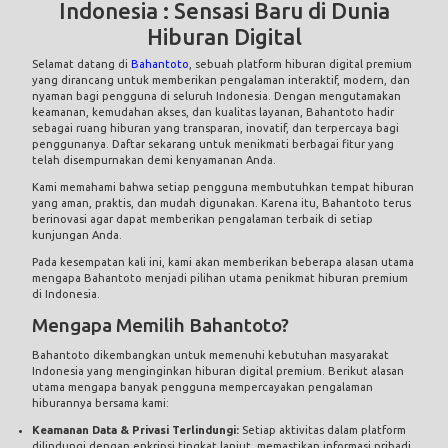
Indonesia : Sensasi Baru di Dunia
Hiburan Digital
Selamat datang di
Bahantoto
, sebuah platform hiburan digital premium
yang dirancang untuk memberikan pengalaman interaktif, modern, dan
nyaman bagi pengguna di seluruh Indonesia. Dengan mengutamakan
keamanan, kemudahan akses, dan kualitas layanan, Bahantoto hadir
sebagai ruang hiburan yang transparan, inovatif, dan terpercaya bagi
penggunanya. Daftar sekarang untuk menikmati berbagai fitur yang
telah disempurnakan demi kenyamanan Anda.
Kami memahami bahwa setiap pengguna membutuhkan tempat hiburan
yang aman, praktis, dan mudah digunakan. Karena itu, Bahantoto terus
berinovasi agar dapat memberikan pengalaman terbaik di setiap
kunjungan Anda.
Pada kesempatan kali ini, kami akan memberikan beberapa alasan utama
mengapa Bahantoto menjadi pilihan utama penikmat hiburan premium
di Indonesia.
Mengapa Memilih Bahantoto?
Bahantoto dikembangkan untuk memenuhi kebutuhan masyarakat
Indonesia yang menginginkan hiburan digital premium. Berikut alasan
utama mengapa banyak pengguna mempercayakan pengalaman
hiburannya bersama kami:
Keamanan Data & Privasi Terlindungi:
Setiap aktivitas dalam platform
dilindungi dengan enkripsi tingkat lanjut, memastikan informasi pribadi