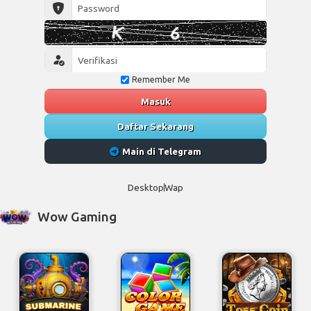
Remember Me
Masuk
Daftar Sekarang
Main di Telegram
Desktop
Wap
Wow Gaming