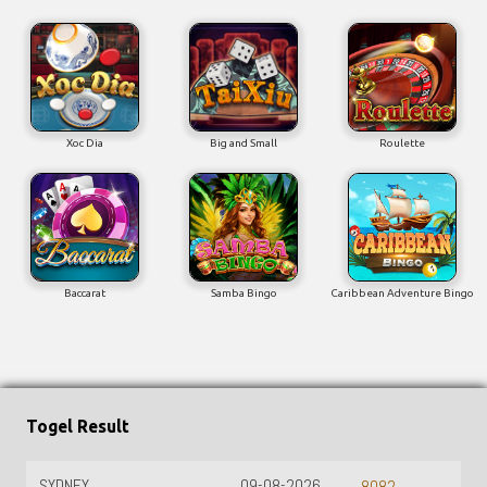
Xoc Dia
Big and Small
Roulette
Baccarat
Samba Bingo
Caribbean Adventure Bingo
Togel Result
SYDNEY
09-08-2026
8082