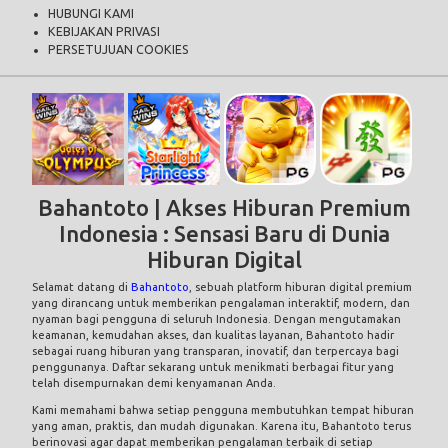
HUBUNGI KAMI
KEBIJAKAN PRIVASI
PERSETUJUAN COOKIES
Bahantoto | Akses Hiburan Premium
Indonesia : Sensasi Baru di Dunia
Hiburan Digital
Selamat datang di
Bahantoto
, sebuah platform hiburan digital premium
yang dirancang untuk memberikan pengalaman interaktif, modern, dan
nyaman bagi pengguna di seluruh Indonesia. Dengan mengutamakan
keamanan, kemudahan akses, dan kualitas layanan, Bahantoto hadir
sebagai ruang hiburan yang transparan, inovatif, dan terpercaya bagi
penggunanya. Daftar sekarang untuk menikmati berbagai fitur yang
telah disempurnakan demi kenyamanan Anda.
Kami memahami bahwa setiap pengguna membutuhkan tempat hiburan
yang aman, praktis, dan mudah digunakan. Karena itu, Bahantoto terus
berinovasi agar dapat memberikan pengalaman terbaik di setiap